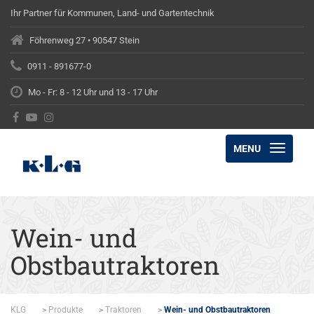
Ihr Partner für Kommunen, Land- und Gartentechnik
Föhrenweg 27 • 90547 Stein
0911 - 891677-0
Mo - Fr: 8 - 12 Uhr und 13 - 17 Uhr
MENU
Wein- und
Obstbautraktoren
KLG
>
Produkte
>
Traktoren
>
Wein- und Obstbautraktoren