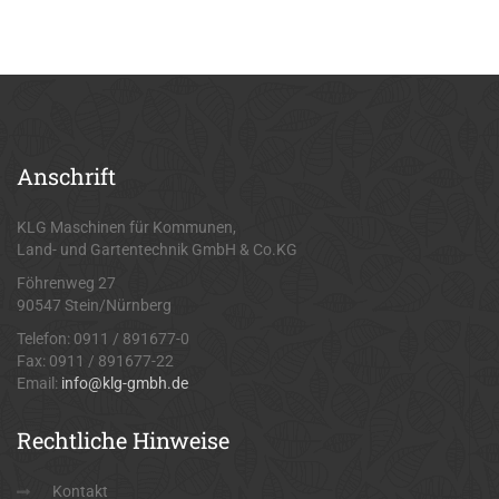
Anschrift
KLG Maschinen für Kommunen,
Land- und Gartentechnik GmbH & Co.KG
Föhrenweg 27
90547 Stein/Nürnberg
Telefon: 0911 / 891677-0
Fax: 0911 / 891677-22
Email:
info@klg-gmbh.de
Rechtliche
Hinweise
Kontakt