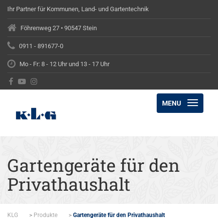
Ihr Partner für Kommunen, Land- und Gartentechnik
Föhrenweg 27 • 90547 Stein
0911 - 891677-0
Mo - Fr: 8 - 12 Uhr und 13 - 17 Uhr
MENU
Gartengeräte für den
Privathaushalt
KLG
>
Produkte
>
Gartengeräte für den Privathaushalt