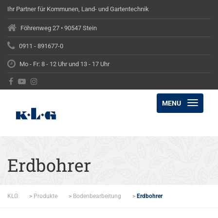
Ihr Partner für Kommunen, Land- und Gartentechnik
Föhrenweg 27 • 90547 Stein
0911 - 891677-0
Mo - Fr: 8 - 12 Uhr und 13 - 17 Uhr
MENU
Erdbohrer
KLG
>
Produkte
>
Bodenbearbeitung
>
Erdbohrer