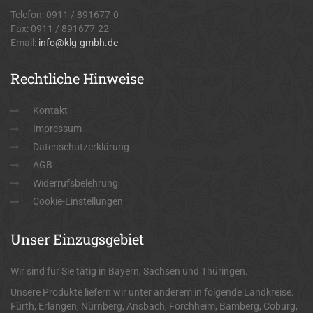
Telefon: 0911 / 891677-0
Fax: 0911 / 891677-22
Email:
info@klg-gmbh.de
Rechtliche
Hinweise
Kontakt
Impressum
Datenschutzerklärung
AGB
Widerrufsbelehrung
Cookie-Einstellungen
Unser
Einzugsgebiet
Wir sind für Sie tätig in Bayern, Sachsen und Thüringen.
Unsere Produkte liefern wir unter anderem in folgende Landkreise:
Fürth, Erlangen, Nürnberg, Ansbach, Forchheim, Bamberg, Coburg,