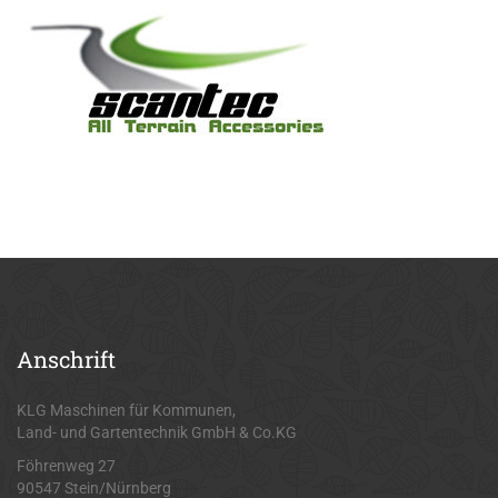
Anschrift
KLG Maschinen für Kommunen,
Land- und Gartentechnik GmbH & Co.KG
Föhrenweg 27
90547 Stein/Nürnberg